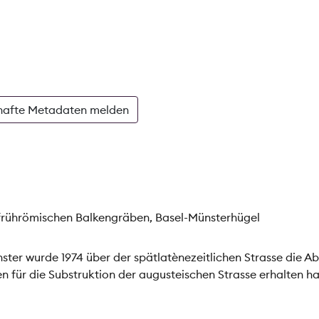
hafte Metadaten melden
t frührömischen Balkengräben, Basel-Münsterhügel
ter wurde 1974 über der spätlatènezeitlichen Strasse die A
n für die Substruktion der augusteischen Strasse erhalten ha