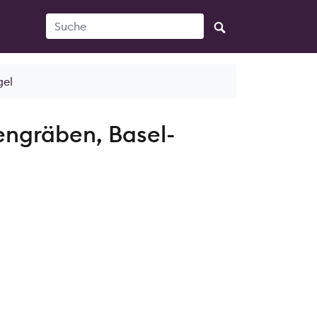
Suche
gel
engräben, Basel-