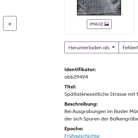
«
IMAGE
Herunterladen als
Fehler
Identifikator:
abb29494
Titel:
Spätlatènezeitliche Strasse mi
Beschreibung:
Bei Ausgrabungen im Basler Müns
der sich Spuren der Balkengräbe
Epoche:
Frühgeschichte