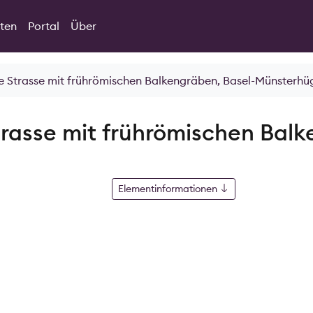
ten
Portal
Über
he Strasse mit frührömischen Balkengräben, Basel-Münsterhü
trasse mit frührömischen Balk
Elementinformationen