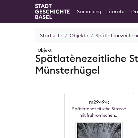
Sammlung
Literatur
Da
Startseite
Objekte
Spätlatènezeitlic
1 Objekt
Spätlatènezeitliche S
Münsterhügel
m29494:
Spätlatènezeitliche Strasse
mit frührömischen...