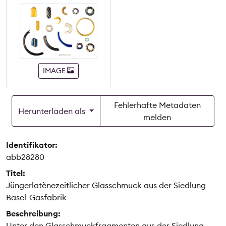
IMAGE
Fehlerhafte Metadaten
Herunterladen als
melden
Identifikator:
abb28280
Titel:
Jüngerlatènezeitlicher Glasschmuck aus der Siedlung
Basel-Gasfabrik
Beschreibung:
Unter den Glasschmuckfragmenten aus der Siedlung