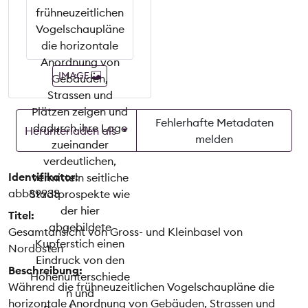
IMAGE
Fehlerhafte Metadaten
Herunterladen als
melden
Identifikator:
abb89933
Titel:
Gesamtansicht von Gross- und Kleinbasel von
Nordosten
Beschreibung:
Während die frühneuzeitlichen Vogelschaupläne die
horizontale Anordnung von Gebäuden, Strassen und