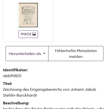
IMAGE
Fehlerhafte Metadaten
Herunterladen als
melden
Identifikator:
abb90825
Titel:
Zeichnung des Eingangsbereichs von Johann Jakob
Stehlin-Burckhardt
Beschreibung:
Im Neubau des Basler Bankvereins galt das Prinzip, «die