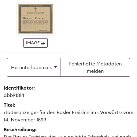
IMAGE
Fehlerhafte Metadaten
Herunterladen als
melden
Identifikator:
abb91314
Titel:
‹Todesanzeige› für den Basler Freisinn im ‹ Vorwärts› vom
14. November 1893
Beschreibung:
Der Basler Freisinn, der «vielgeliebte Erbonkel», sei nach