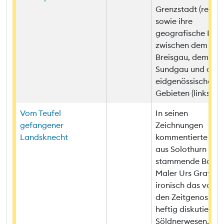
Grenzstadt (rechts
sowie ihre
geografische Lag
zwischen dem
Breisgau, dem
Sundgau und den
eidgenössischen
Gebieten (links).
Vom Teufel
In seinen
gefangener
Zeichnungen
Landsknecht
kommentierte der
aus Solothurn
stammende Basle
Maler Urs Graf
ironisch das von
den Zeitgenossen
heftig diskutierte
Söldnerwesen. Gra