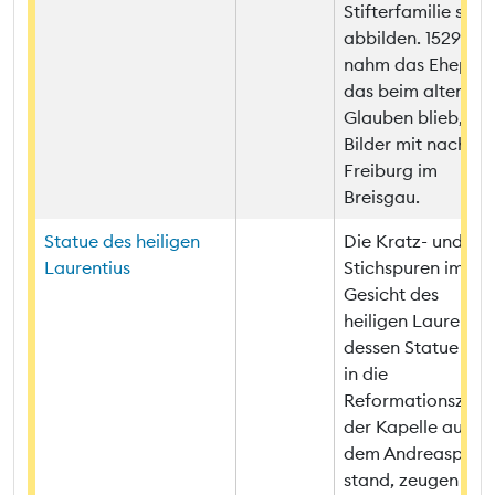
Stifterfamilie selbs
abbilden. 1529
nahm das Ehepaar
das beim alten
Glauben blieb, die
Bilder mit nach
Freiburg im
Breisgau.
Statue des heiligen
Die Kratz- und
Laurentius
Stichspuren im
Gesicht des
heiligen Laurentius
dessen Statue bis
in die
Reformationszeit i
der Kapelle auf
dem Andreasplatz
stand, zeugen von