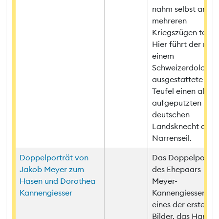
nahm selbst an
mehreren
Kriegszügen teil.
Hier führt der mit
einem
Schweizerdolch
ausgestattete
Teufel einen alten,
aufgeputzten
deutschen
Landsknecht am
Narrenseil.
Doppelporträt von
Das Doppelporträ
Jakob Meyer zum
des Ehepaars
Hasen und Dorothea
Meyer-
Kannengiesser
Kannengiesser ist
eines der ersten
Bilder, das Hans