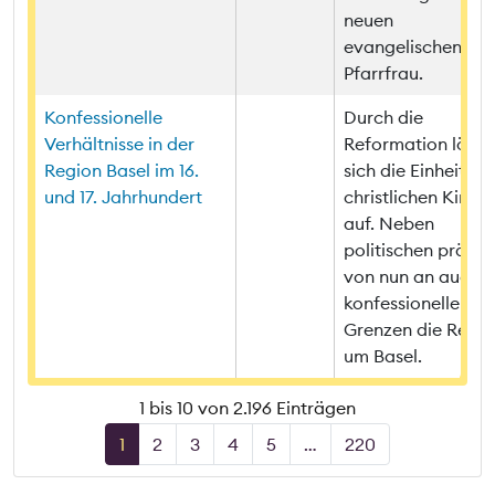
neuen
evangelischen
Pfarrfrau.
Konfessionelle
Durch die
Verhältnisse in der
Reformation löste
Region Basel im 16.
sich die Einheit de
und 17. Jahrhundert
christlichen Kirche
auf. Neben
politischen prägte
von nun an auch
konfessionelle
Grenzen die Regio
um Basel.
1 bis 10 von 2.196 Einträgen
1
2
3
4
5
…
220