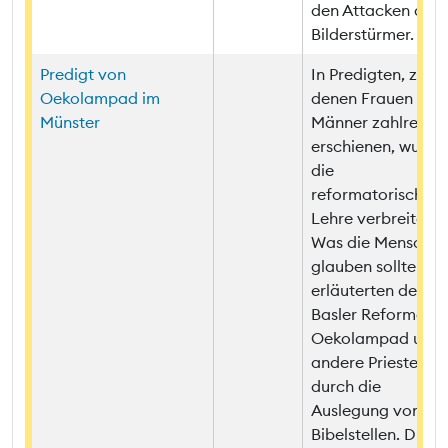
den Attacken der
Bilderstürmer.
Predigt von
In Predigten, zu
Oekolampad im
denen Frauen und
Münster
Männer zahlreich
erschienen, wurde
die
reformatorische
Lehre verbreitet.
Was die Mensche
glauben sollten,
erläuterten der
Basler Reformator
Oekolampad und
andere Priester
durch die
Auslegung von
Bibelstellen. Diese