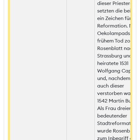
dieser Priesterehe
setzten die beiden
ein Zeichen für die
Reformation. Nac
Oekolampads
frühem Tod zog
Rosenblatt nach
Strassburg und
heiratete 1531
Wolfgang Capito
und, nachdem
auch dieser
verstorben war,
1542 Martin Bucer.
Als Frau dreier
bedeutender
Stadtreformatore
wurde Rosenblatt
zum Inbegriff der