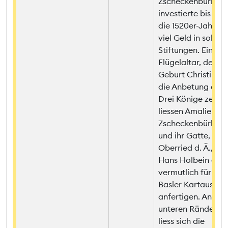
Zscheckenbürlin
investierte bis in
die 1520er-Jahre
viel Geld in solche
Stiftungen. Einen
Flügelaltar, der di
Geburt Christi und
die Anbetung der
Drei Könige zeigt,
liessen Amalie
Zscheckenbürlin
und ihr Gatte, Han
Oberried d. Ä., vo
Hans Holbein d. J.
vermutlich für die
Basler Kartause
anfertigen. An den
unteren Rändern
liess sich die