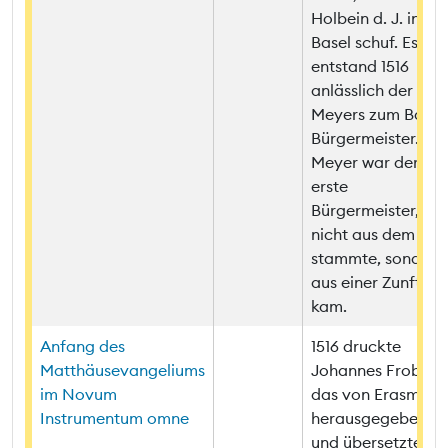
Holbein d. J. in
Basel schuf. Es
entstand 1516
anlässlich der Wah
Meyers zum Basle
Bürgermeister.
Meyer war der
erste
Bürgermeister, der
nicht aus dem Ade
stammte, sondern
aus einer Zunft
kam.
Anfang des
1516 druckte
Matthäusevangeliums
Johannes Froben
im Novum
das von Erasmus
Instrumentum omne
herausgegebene
und übersetzte