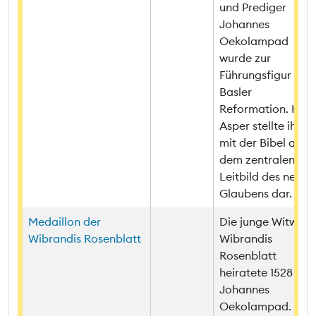
und Prediger
Johannes
Oekolampad
wurde zur
Führungsfigur der
Basler
Reformation. Han
Asper stellte ihn
mit der Bibel als
dem zentralen
Leitbild des neuen
Glaubens dar.
Medaillon der
Die junge Witwe
Wibrandis Rosenblatt
Wibrandis
Rosenblatt
heiratete 1528
Johannes
Oekolampad. Mit