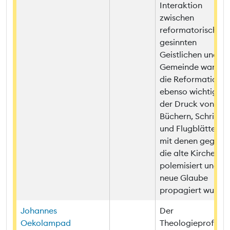
Interaktion
zwischen
reformatorisch
gesinnten
Geistlichen und de
Gemeinde war für
die Reformation
ebenso wichtig wi
der Druck von
Büchern, Schriften
und Flugblättern,
mit denen gegen
die alte Kirche
polemisiert und de
neue Glaube
propagiert wurde.
Johannes
Der
Oekolampad
Theologieprofesso